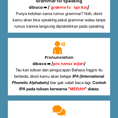
Grammar for Speaking
dibaca ➡️ /
ˈgræmə fɔː ˈspiːkɪŋ
/
Punya keluhan sama rumus grammar? Nah, disini
kamu akan bisa speaking pakai grammar walau tanpa
rumus karena langsung dipraktekkan pada speaking
Pronunciation
dibaca ➡️ /
prəˌnʌnsɪˈeɪʃən
/
Tau kan tulisan dan pengucapan Bahasa Inggris itu
berbeda, disini kamu akan belajar
IPA (International
Phonetic Alphabets)
biar gak salah baca lagi.
Contoh
IPA pada tulisan berwarna "
MERAH
" diatas