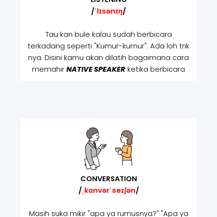
/
ˈlɪsənɪŋ
/
Tau kan bule kalau sudah berbicara
terkadang seperti "Kumur-kumur". Ada loh trik
nya. Disini kamu akan dilatih bagaimana cara
memahir
NATIVE SPEAKER
ketika berbicara
CONVERSATION
/
ˌkɑnvərˈseɪʃən
/
Masih suka mikir "apa ya rumusnya?" "Apa ya