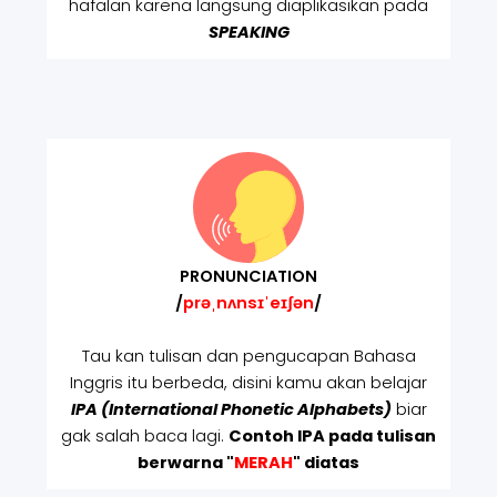
hafalan karena langsung diaplikasikan pada
SPEAKING
PRONUNCIATION
/
prəˌnʌnsɪˈeɪʃən
/
Tau kan tulisan dan pengucapan Bahasa
Inggris itu berbeda, disini kamu akan belajar
IPA (International Phonetic Alphabets)
biar
gak salah baca lagi.
Contoh IPA pada tulisan
berwarna "
MERAH
" diatas