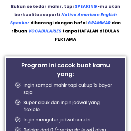
Bukan sekedar mahir, tapi
SPEAKING
-mu akan
berkualitas seperti
Native
American
English
Speaker
dibarengi
dengan
hafal
GRAMMAR
dan
ribuan
VOCABULARIES
tanpa
HAFALAN
di BULAN
PERTAMA
Program ini cocok buat kamu
yang:
Ingin sampai mahir tapi cukup 1x bayar
saja
Super sibuk dan ingin jadwal yang
flexible
Ingin mengatur jadwal sendiri
Belajar dari 0
(pre-basic level)
atau